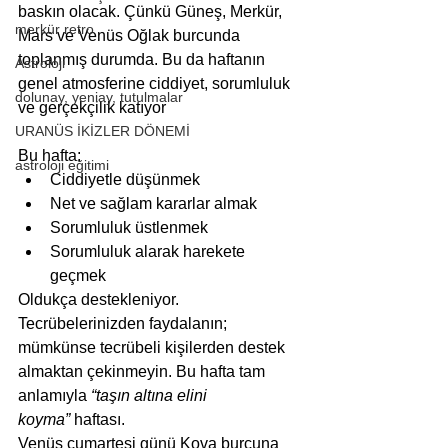
baskın olacak. Çünkü Güneş, Merkür, 
merkür retro
Mars ve Venüs Oğlak burcunda 
toplanmış durumda. Bu da haftanın 
Astroloji
genel atmosferine ciddiyet, sorumluluk 
dolunay, yeniay, tutulmalar
ve gerçekçilik katıyor
URANÜS İKİZLER DÖNEMİ
Bu hafta:
astroloji eğitimi
Ciddiyetle düşünmek
Net ve sağlam kararlar almak
Sorumluluk üstlenmek
Sorumluluk alarak harekete 
geçmek
Oldukça destekleniyor. 
Tecrübelerinizden faydalanın; 
mümkünse tecrübeli kişilerden destek 
almaktan çekinmeyin. Bu hafta tam 
anlamıyla 
“taşın altına elini 
koyma”
 haftası.
Venüs cumartesi günü Kova burcuna 