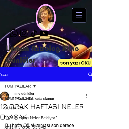
Uzman Astrolog Mine
Günlüler
son yazı OKU
Yazı
TÜM YAZILAR
mine günlüler
TÜM YAZILAR
10 Oca
3 dakikada okunur
12 OCAK HAFTASI NELER
BU HAFTA
OLACAK
2026 Burçları Neler Bekliyor?
Bu hafta Oğlak teması son derece 
SATURN KOÇ DÖNEMİ