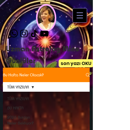
Uzman Astrolog Mine
Günlüler
son yazı OKU
Bu Hafta Neler Olacak?
TÜM YAZILAR
TÜM YAZILAR
BU HAFTA
2026 Burçları
Neler Bekliyor?