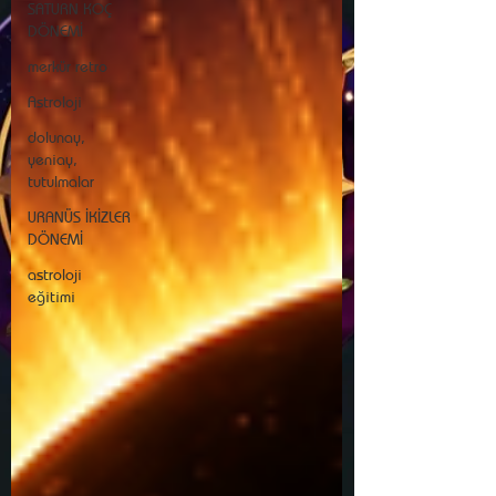
SATURN KOÇ
DÖNEMİ
merkür retro
Astroloji
dolunay,
yeniay,
tutulmalar
URANÜS İKİZLER
DÖNEMİ
astroloji
eğitimi