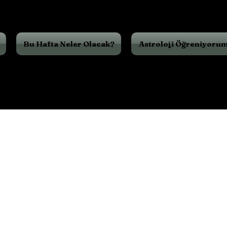
Bu Hafta Neler Olacak?
Astroloji Öğreniyoru