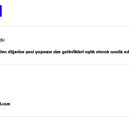
sı
 diğerine yeni yaşınızın size getirdikleri aylık olarak analiz edi
l.com