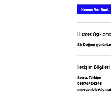
d
k
Hemen Yer Ayırt
.
Hizmet Açıklama
Bir Doğum gününüzden
İletişim Bilgileri
Bursa, Türkiye
05376424343
minegunluler@gmai