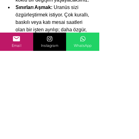
Sınırları Aşmak:
 Uranüs sizi 
özgürleştirmek istiyor. Çok kurallı, 
baskılı veya katı mesai saatleri 
olan bir işten ayrılıp; daha özgür, 
belki home-office, belki de kendi 
işinizi yapacağınız bir modele 
Email
Instagram
WhatsApp
geçebilirsiniz.
Sürpriz Sektörler:
 Hiç aklınızda 
olmayan, yaptığınız işle alakasız 
sektörlerde kendinizi bulabilirsiniz. 
Kariyerinizde sürprizlere ve şok 
edici değişimlere hazır olun!
Özetle:
 2026, sağlığınıza dikkat 
etmeniz gereken ama aynı zamanda 
kariyerde özgürleştiğiniz ve ilişkilerinizi 
ciddiyete taşıdığınız bir yıl olacak.
Yeni yılınız şimdiden kutlu, mutlu ve 
sağlıklı olsun!