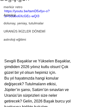
merkür retro
https://youtu.be/tamD5xfyv-o?
Astroloji
si=9du6o6XcGEc-wQI3
dolunay, yeniay, tutulmalar
URANÜS İKİZLER DÖNEMİ
astroloji eğitimi
Sevgili Başaklar ve Yükselen Başaklar, 
şimdiden 2026 yılınız kutlu olsun! Çok 
güzel bir yıl olsun hepimiz için.
Bu yıl hayatınızda hangi konular 
değişecek? Tutulmaların etkisi, 
Jüpiter’in şansı, Satürn’ün sınavları ve 
Uranüs’ün sürprizleri size neler 
getirecek? Gelin, 2026 Başak burcu yol 
haritasına birlikte bakalım.