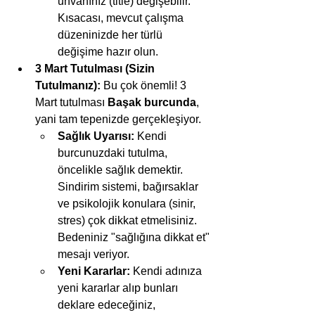
unvanınız (title) değişebilir. 
Kısacası, mevcut çalışma 
düzeninizde her türlü 
değişime hazır olun.
3 Mart Tutulması (Sizin 
Tutulmanız):
 Bu çok önemli! 3 
Mart tutulması 
Başak burcunda
, 
yani tam tepenizde gerçekleşiyor.
Sağlık Uyarısı:
 Kendi 
burcunuzdaki tutulma, 
öncelikle sağlık demektir. 
Sindirim sistemi, bağırsaklar 
ve psikolojik konulara (sinir, 
stres) çok dikkat etmelisiniz. 
Bedeniniz "sağlığına dikkat et" 
mesajı veriyor.
Yeni Kararlar:
 Kendi adınıza 
yeni kararlar alıp bunları 
deklare edeceğiniz, 