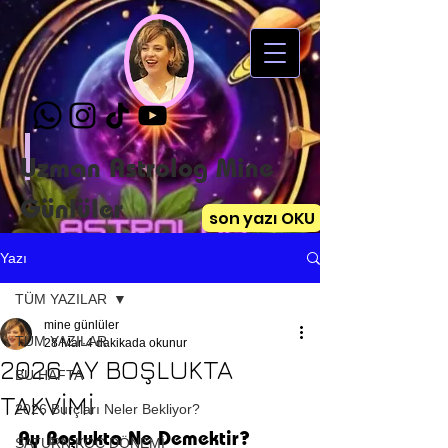
Uzman Astrolog Mine
Günlüler
son yazı OKU
Yazı
TÜM YAZILAR
mine günlüler
TÜM YAZILAR
28 Mar
4 dakikada okunur
2026 AY BOŞLUKTA
BU HAFTA
TAKVİMİ
2026 Burçları Neler Bekliyor?
Ay Boşlukta Ne Demektir? 
SATURN KOÇ DÖNEMİ