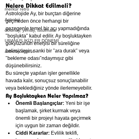
Nelere Dikkat Edilmeli?
merkür retro
Astrolojide Ay, bir burçtan diğerine 
Astroloji
geçmeden önce herhangi bir 
gezegenle temel bir açı yapmadığında 
dolunay, yeniay, tutulmalar
"boşlukta" kabul edilir. Ay boşluktayken 
URANÜS İKİZLER DÖNEMİ
gökyüzünün enerjisi bir süreliğine 
belirsizleşir; sanki bir "ara durak" veya 
astroloji eğitimi
"bekleme odası"ndaymışız gibi 
düşünebilirsiniz.
Bu süreçte yapılan işler genellikle 
havada kalır, sonuçsuz sonuçlanabilir 
veya beklediğiniz yönde ilerlemeyebilir.
Ay Boşluktayken Neler Yapılmaz?
Önemli Başlangıçlar:
 Yeni bir işe 
başlamak, şirket kurmak veya 
önemli bir projeyi hayata geçirmek 
için uygun bir zaman değildir.
Ciddi Kararlar:
 Evlilik teklifi, 