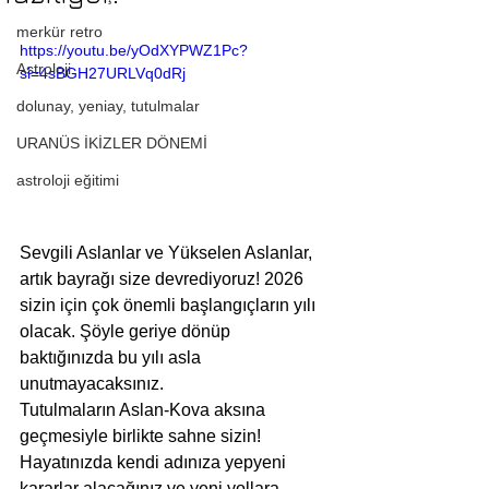
merkür retro
https://youtu.be/yOdXYPWZ1Pc?
Astroloji
si=4sBGH27URLVq0dRj
dolunay, yeniay, tutulmalar
URANÜS İKİZLER DÖNEMİ
astroloji eğitimi
Sevgili Aslanlar ve Yükselen Aslanlar, 
artık bayrağı size devrediyoruz! 2026 
sizin için çok önemli başlangıçların yılı 
olacak. Şöyle geriye dönüp 
baktığınızda bu yılı asla 
unutmayacaksınız.
Tutulmaların Aslan-Kova aksına 
geçmesiyle birlikte sahne sizin! 
Hayatınızda kendi adınıza yepyeni 
kararlar alacağınız ve yeni yollara 