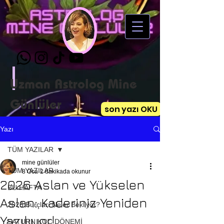
Uzman Astrolog Mine
Günlüler
son yazı OKU
Yazı
TÜM YAZILAR
mine günlüler
TÜM YAZILAR
8 Oca
2 dakikada okunur
2026 Aslan ve Yükselen
BU HAFTA
Aslan: Kaderiniz Yeniden
2026 Burçları Neler Bekliyor?
Yazılıyor!
SATURN KOÇ DÖNEMİ