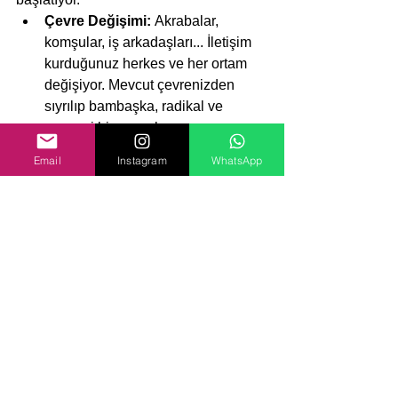
Çevre Değişimi:
 Akrabalar, 
komşular, iş arkadaşları... İletişim 
kurduğunuz herkes ve her ortam 
değişiyor. Mevcut çevrenizden 
sıyrılıp bambaşka, radikal ve 
yepyeni bir sosyal çevreye 
gireceksiniz.
Email
Instagram
WhatsApp
Rota Değişimi:
 Hayata bakış 
açınız ve beklentileriniz değişiyor. 
Uzun zamandır gitmeye çalıştığınız 
yoldan çıkıp kendinize yeni ve 
daha özgür bir rota çizeceksiniz.
Özetle:
 2026, kaderinizin yeniden 
yazıldığı, iplerin sizin elinize geçtiği ve 
büyük değişimlerin kapıda olduğu bir 
yıl. Sağlığınıza (kalp ve kolesterol) 
dikkat ederek, gelen yeniliklere açık 
olun.