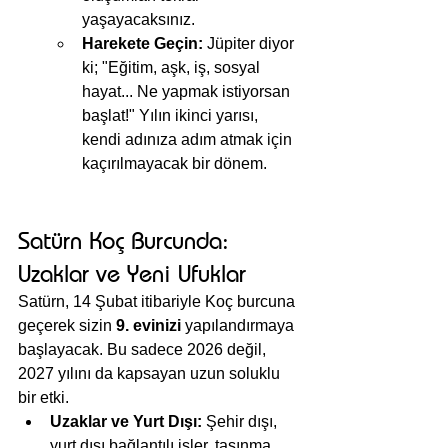
yaşayacaksınız.
Harekete Geçin:
 Jüpiter diyor 
ki; "Eğitim, aşk, iş, sosyal 
hayat... Ne yapmak istiyorsan 
başlat!" Yılın ikinci yarısı, 
kendi adınıza adım atmak için 
kaçırılmayacak bir dönem.
Satürn Koç Burcunda: 
Uzaklar ve Yeni Ufuklar
Satürn, 14 Şubat itibariyle Koç burcuna 
geçerek sizin 
9. evinizi
 yapılandırmaya 
başlayacak. Bu sadece 2026 değil, 
2027 yılını da kapsayan uzun soluklu 
bir etki.
Uzaklar ve Yurt Dışı:
 Şehir dışı, 
yurt dışı bağlantılı işler, taşınma 