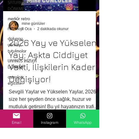
SATURN KOÇ
DÖNEMİ
merkür retro
mine günlüler
Astroloji
8 Oca
2 dakikada okunur
dolunay,
2026 Yay ve Yükselen
yeniay,
tutulmalar
Yay: Aşkta Ciddiyet
URANÜS İKİZLER
Vakti, İlişkilerin Kaderi
DÖNEMİ
Değişiyor!
astroloji
eğitimi
Sevgili Yaylar ve Yükselen Yaylar, 2026
size her şeyden önce sağlık, huzur ve
mutluluk getirsin! Bu yıl hayatınızın trafiği,
rutini ve ilişkilerinizin kaderi değişiyor.
Tutulmaların, Jüpiter’in, Satürn’ün ve
Email
Instagram
WhatsApp
Uranüs’ün etkisiyle oldukça koşturmalı
ama bir o kadar da önemli bir yıl sizi