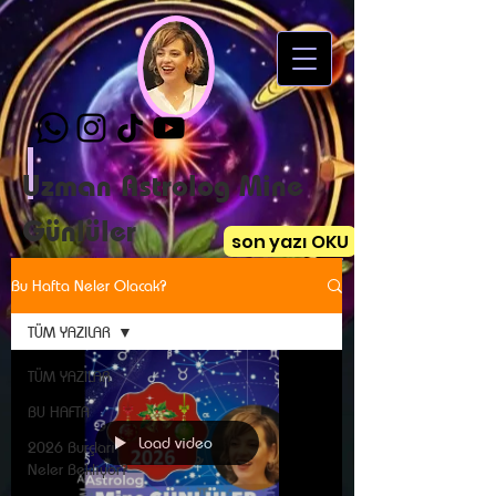
Uzman Astrolog Mine
Günlüler
son yazı OKU
Bu Hafta Neler Olacak?
TÜM YAZILAR
TÜM YAZILAR
BU HAFTA
Load video
2026 Burçları
Neler Bekliyor?